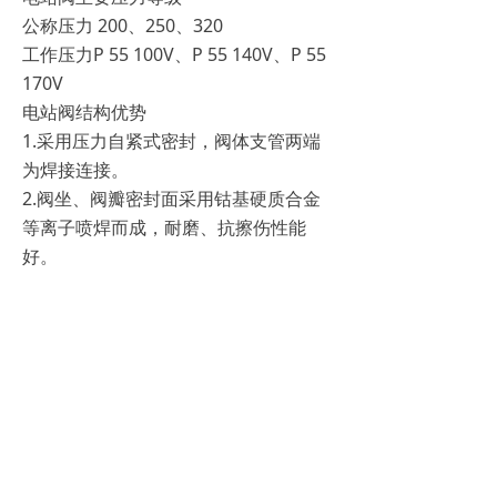
公称压力 200、250、320
工作压力P 55 100V、P 55 140V、P 55
170V
电站阀结构优势
1.采用压力自紧式密封，阀体支管两端
为焊接连接。
2.阀坐、阀瓣密封面采用钴基硬质合金
等离子喷焊而成，耐磨、抗擦伤性能
好。
3.阀杆经抗腐蚀性氮化处理，有良好的
抗腐蚀性和抗擦伤性。
前一个：
无
ꄴ
后一个：
无
ꄲ
版权所有 ©
浙江吉伦阀门有限公司